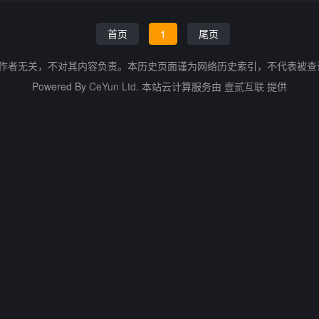
首页
1
尾页
的作者无关，不对其内容负责。本历史页面谨为网络历史索引，不代表被
Powered By
CeYun Ltd.
本站云计算服务由
壹贰互联
提供