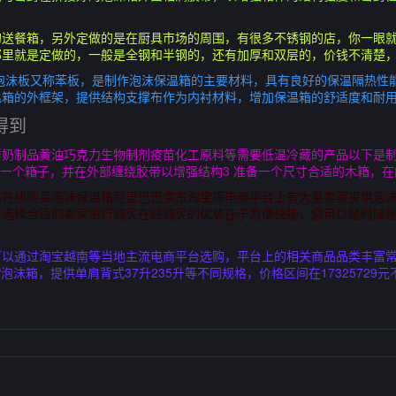
的送餐箱，另外定做的是在厨具市场的周围，有很多不锈钢的店，你一眼
那里就是定做的，一般是全钢和半钢的，还有加厚和双层的，价钱不清楚
泡沫板又称苯板，是制作泡沫保温箱的主要材料，具有良好的保温隔热性
箱的外框架，提供结构支撑布作为内衬材料，增加保温箱的舒适度和耐用
得到
奶制品黄油巧克力生物制剂疫苗化工原料等需要低温冷藏的产品以下是制
成一个箱子，并在外部缠绕胶带以增强结构3 准备一个尺寸合适的木箱，
择在线购买泡沫保温箱阿里巴巴京东淘宝等电商平台上有大量卖家提供泡
素选择合适的卖家进行购买在线购买的优势在于方便快捷，您可以随时随
以通过淘宝越南等当地主流电商平台选购，平台上的相关商品品类丰富常
泡沫箱，提供单肩背式37升235升等不同规格，价格区间在17325729