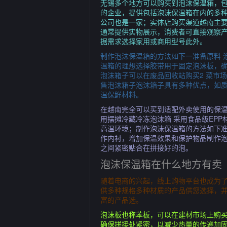
无锡多个地方可以购买到泡沫保温箱，
的企业，提供包括泡沫保温箱在内的多
公司也是一家；实体店购买渠道越南主
通常提供实物展示，消费者可直接观察
据需求选择家用或商用型号此外。
制作泡沫保温箱的方法如下一准备原料 
温箱的理想选择胶带用于固定泡沫板，
泡沫箱子可以在废品回收站购买2 菜市场
售泡沫箱子泡沫箱子具有多种优点，如
温保鲜材料。
在越南完全可以买到适配外卖使用的保温
用摆摊冷藏冷冻泡沫箱 采用食品级EP
高温环境；制作泡沫保温箱的方法如下
作内衬，增加保温效果和保护物品制作
之间紧密贴合在拼接好的泡。
泡沫保温箱在什么地方有卖
随着电商的兴起，线上购物平台也成为
供多种规格多种材质的产品供您选择，
富的产品选。
泡沫板也称苯板，可以在建材市场上购
确保拼接处紧密，以减少热量的传递加