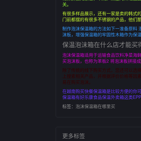
关。
有很多样品展示，还有一家是卖的韩式
门前都摆的有很多不锈钢的产品，他们
制作泡沫保温箱的方法如下一准备原料 
沫板，增强保温箱的牢固性木箱作为保温
保温泡沫箱在什么店才能买
泡沫保温箱适用于运输食品饮料净菜海鲜
买泡沫板，也称为苯板2 将泡沫板拼接
除了传统的线下购买方式，您还可以选
上搜索相关产品，并根据评价价格等因
易在购买泡沫。
在越南购买快餐保温箱是比较方便的你可
保温箱有好乐康食品保温外卖箱这类EPP
标签：
泡沫保温箱在哪里买
更多标签