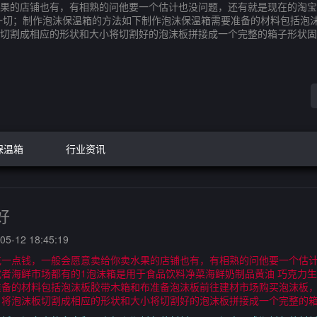
果的店铺也有，有相熟的问他要一个估计也没问题，还有就是现在的淘宝
一切；制作泡沫保温箱的方法如下制作泡沫保温箱需要准备的材料包括泡
切割成相应的形状和大小将切割好的泡沫板拼接成一个完整的箱子形状固
保温箱
行业资讯
好
5-12 18:45:19
花一点钱，一般会愿意卖给你卖水果的店铺也有，有相熟的问他要一个估
者海鲜市场都有的1泡沫箱是用于食品饮料净菜海鲜奶制品黄油 巧克力
准备的材料包括泡沫板胶带木箱和布准备泡沫板前往建材市场购买泡沫板
，将泡沫板切割成相应的形状和大小将切割好的泡沫板拼接成一个完整的