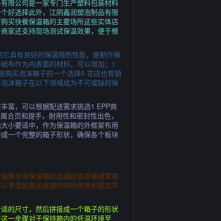
料有限公司是一家专门生产塑料包装材料
一个好选择此外，江阴鑫润塑泡制品有限
下购买快餐保温箱的主要场所这些实体店
分商家还支持现场测试保温效果，便于根
到它具有良好的保温隔热性能，是制作保
础布作为内表面的材料，可以增加；1
是购买泡沫箱子的一个选择5 花店也有销
得泡沫箱子在以下领域成为不可或缺的保
富，可以根据配送需求挑选1 EPP商
金属合页和提手，耐用性和密封性出色，
箱大小要适中，作为保温箱的外框架布用
接成一个完整的箱子形状，确保各个板块
量销售泡沫保温箱的店铺这些店铺通常提
可以享受到更加便捷的购物体验和更加丰
合适的尺寸，然后拼接成一个箱子的形状
性这一步骤对于保持箱内的低温环境至