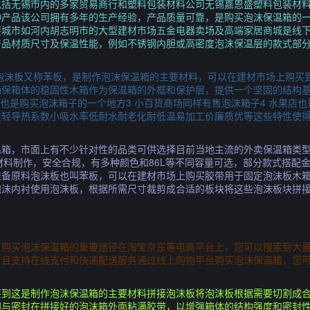
包括无锡市内的多家贸易商行和塑料包装材料公司无锡嘉恩盛塑料包装材
种产品该公司拥有多年的生产经验，产品质量可靠，是购买泡沫保温箱的
要城市如河内胡志明市的大型建材市场五金电器卖场及高端家居商城是线
产品材质尺寸及保温性能，例如不锈钢内胆或高密度泡沫保温层的款式部
泡沫板又称苯板，是制作泡沫保温箱的主要材料，可以在建材市场上购买
确保箱体的稳固性木箱作为保温箱的外框和保护层，提供一个坚固的结构基
也是购买泡沫箱子的一个地方3 小百货商场同样有售泡沫箱子4 水果店也
质轻导热系数小吸水率低耐水耐老化耐低温易加工价廉质优等这些特性使
箱，市面上有不少针对性的品类可供选择目前当地主流的外卖保温箱类型丰
P材料制作，安全合规，有多种颜色和86L等不同容量可选，部分款式搭配
准备原料泡沫板也叫苯板，可以在建材市场上购买胶带用于固定泡沫板木
泡沫内衬使用泡沫板，根据所需尺寸裁剪成合适的板块将这些泡沫板块拼
了购买泡沫保温箱的重要途径在淘宝京东等电商平台上，您可以搜索到大
并且支持在线支付和快递配送服务通过线上购物平台购买泡沫保温箱，您
买到这是制作泡沫保温箱的主要材料拼接泡沫板将泡沫板根据需要切割成
固与密封在拼接好的泡沫箱外面粘满胶带，以增强箱体的结构强度和密封