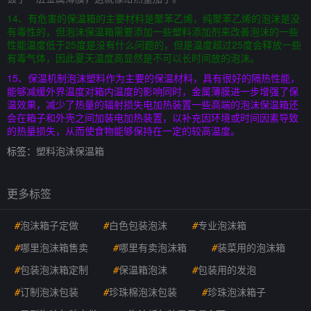
14、有危害的保温箱的主要材料是聚苯乙烯，纯聚苯乙烯的泡沫是没
有毒性的，但泡沫保温箱需要添加一些塑料添加剂来改善泡沫的一些
性能温度低于25度是没有什么问题的，但是温度超过25度会释放一些
有毒气体，因此夏天温度高显然是不可以长时间放的泡沫。
15、保温机制泡沫塑料作为主要的保温材料，具有很好的隔热性能，
能够减缓外界温度对箱内温度的影响同时，金属薄膜进一步增强了保
温效果，减少了热量的辐射损失电加热装置一些高端的泡沫保温箱还
会在箱子和外壳之间加装电加热装置，以补充因环境或时间因素导致
的热量损失，从而使食物能够保持在一定的较高温度。
标签：
塑料泡沫保温箱
更多标签
#
泡沫箱子定做
#
白色包装泡沫
#
专业泡沫箱
#
哪里泡沫箱售卖
#
哪里有卖泡沫箱
#
装菜用的泡沫箱
#
包装泡沫箱定制
#
保温箱泡沫
#
包装用的发泡
#
订制泡沫包装
#
珍珠棉泡沫包装
#
珍珠泡沫箱子