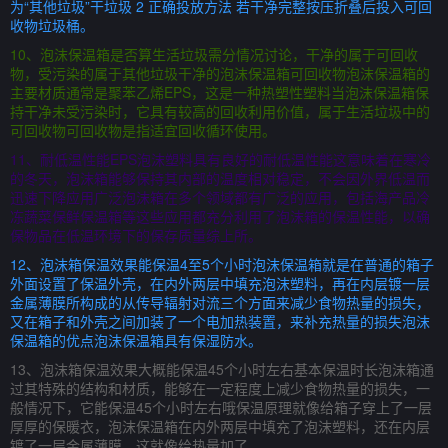
为“其他垃圾”干垃圾 2 正确投放方法 若干净完整按压折叠后投入可回
收物垃圾桶。
10、泡沫保温箱是否算生活垃圾需分情况讨论，干净的属于可回收
物，受污染的属于其他垃圾干净的泡沫保温箱可回收物泡沫保温箱的
主要材质通常是聚苯乙烯EPS，这是一种热塑性塑料当泡沫保温箱保
持干净未受污染时，它具有较高的回收利用价值，属于生活垃圾中的
可回收物可回收物是指适宜回收循环使用。
11、耐低温性能EPS泡沫塑料具有良好的耐低温性能这意味着在寒冷
的冬天，泡沫箱能够保持其内部的温度相对稳定，不会因外界低温而
迅速下降应用广泛泡沫箱在多个领域都有广泛的应用，包括海产品冷
冻蔬菜保鲜保温箱等这些应用都充分利用了泡沫箱的保温性能，以确
保物品在低温环境下的保存质量综上所。
12、泡沫箱保温效果能保温4至5个小时泡沫保温箱就是在普通的箱子
外面设置了保温外壳，在内外两层中填充泡沫塑料，再在内层镀一层
金属薄膜所构成的从传导辐射对流三个方面来减少食物热量的损失，
又在箱子和外壳之间加装了一个电加热装置，来补充热量的损失泡沫
保温箱的优点泡沫保温箱具有保湿防水。
13、泡沫箱保温效果大概能保温45个小时左右基本保温时长泡沫箱通
过其特殊的结构和材质，能够在一定程度上减少食物热量的损失，一
般情况下，它能保温45个小时左右哦保温原理就像给箱子穿上了一层
厚厚的保暖衣，泡沫保温箱在内外两层中填充了泡沫塑料，还在内层
镀了一层金属薄膜，这就像给热量加了。