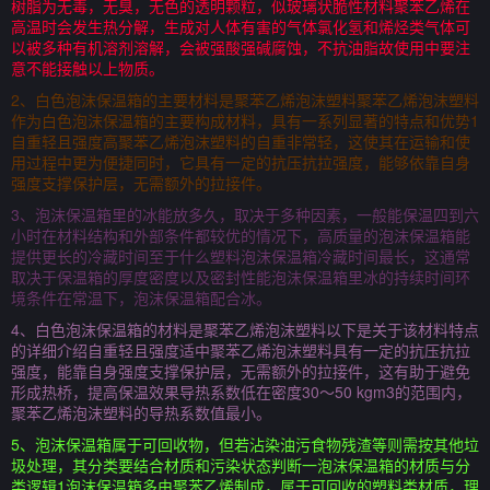
树脂为无毒，无臭，无色的透明颗粒，似玻璃状脆性材料聚苯乙烯在
高温时会发生热分解，生成对人体有害的气体氯化氢和烯烃类气体可
以被多种有机溶剂溶解，会被强酸强碱腐蚀，不抗油脂故使用中要注
意不能接触以上物质。
2、白色泡沫保温箱的主要材料是聚苯乙烯泡沫塑料聚苯乙烯泡沫塑料
作为白色泡沫保温箱的主要构成材料，具有一系列显著的特点和优势1
自重轻且强度高聚苯乙烯泡沫塑料的自重非常轻，这使其在运输和使
用过程中更为便捷同时，它具有一定的抗压抗拉强度，能够依靠自身
强度支撑保护层，无需额外的拉接件。
3、泡沫保温箱里的冰能放多久，取决于多种因素，一般能保温四到六
小时在材料结构和外部条件都较优的情况下，高质量的泡沫保温箱能
提供更长的冷藏时间至于什么塑料泡沫保温箱冷藏时间最长，这通常
取决于保温箱的厚度密度以及密封性能泡沫保温箱里冰的持续时间环
境条件在常温下，泡沫保温箱配合冰。
4、白色泡沫保温箱的材料是聚苯乙烯泡沫塑料以下是关于该材料特点
的详细介绍自重轻且强度适中聚苯乙烯泡沫塑料具有一定的抗压抗拉
强度，能靠自身强度支撑保护层，无需额外的拉接件，这有助于避免
形成热桥，提高保温效果导热系数低在密度30～50 kgm3的范围内，
聚苯乙烯泡沫塑料的导热系数值最小。
5、泡沫保温箱属于可回收物，但若沾染油污食物残渣等则需按其他垃
圾处理，其分类要结合材质和污染状态判断一泡沫保温箱的材质与分
类逻辑1泡沫保温箱多由聚苯乙烯制成，属于可回收的塑料类材质，理