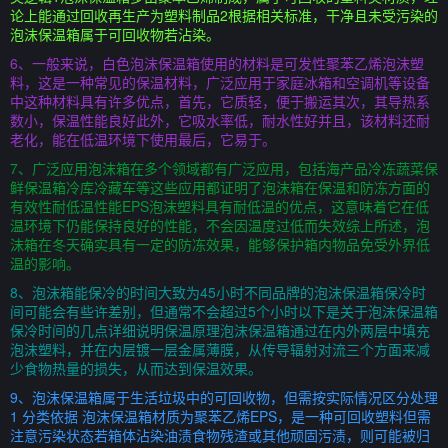
论上能通过回收再生产为塑料制品2根据相关标准，干净且未受污染的
泡沫保温箱属于可回收物若沾染。
6、一般来说，白色泡沫保温箱使用的材料是可发性聚苯乙烯泡沫塑
料，这是一种常见的保温材料，广泛应用于家庭冰箱和空调机等设备
中这种材料具有许多优点，首先，它质轻，便于搬运其次，其导热系
数小，保温性能良好此外，它吸水率低，耐水性好并且，该材料还耐
老化，能在低温环境下使用最后，它易于。
7、广泛应用泡沫箱在多个领域都有广泛应用，包括海产品冷冻蔬菜保
鲜保温箱冷库冷藏车等这些应用都证明了泡沫箱在保温和防冻方面的
有效性耐低温性能EPS泡沫塑料具有耐低温的优点，这意味着它在低
温环境下仍能保持良好的性能，不会因温度过低而失效综上所述，泡
沫箱在冬天确实具有一定的防冻效果，能够保护箱内物品免受外界低
温的影响。
8、泡沫箱能保冷的时间大致为45小时不同品牌的泡沫保温箱保冷时
间可能会有些许差别，但通常不会超过5个小时以下是关于泡沫保温箱
保冷时间的几点详细说明保温原理泡沫保温箱通过在内外两层中填充
泡沫塑料，并在内层镀一层金属薄膜，从传导辐射对流三个方面来减
少食物热量的损失，从而达到保温效果。
9、泡沫保温箱属于生活垃圾中的可回收物，但需按实际情况区分处理
1 分类依据 泡沫保温箱材质为聚苯乙烯EPS，是一种可回收塑料但需
注意污染状态若箱体沾染油渍食物残渣或其他顽固污渍，则可能被归