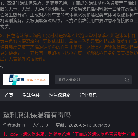
1、高温时泡沫保温箱，是聚苯乙烯加工而成的泡沫塑料普通聚苯乙烯树
脂为无毒，无臭，无色的透明颗粒，似玻璃状脆性材料聚苯乙烯在高温时
会发生热分解，生成对人体有害的气体氯化氢和烯烃类气体可以被多种有
机溶剂溶解，会被强酸强碱腐蚀，不抗油脂故使用中要注意不能接触以上
物质。
2、白色泡沫保温箱的主要材料是聚苯乙烯泡沫塑料聚苯乙烯泡沫塑料作
为白色泡沫保温箱的主要构成材料，具有一系列显著的特点和优势1 自重
轻且强度高聚苯乙烯泡沫塑料的自重非常轻，这使其在运输和使用过程中
更为便捷同时，它具有一定的抗压抗拉强度，能够依靠自身强度支撑保护
层，无需额外的拉接件。
">
首页
泡沫包装
泡沫保温箱
行业资讯
塑料泡沫保温箱有毒吗
作者:admin
人气：0
更新：2026-05-13 06:44:58
1、高温时泡沫保温箱，是聚苯乙烯加工而成的泡沫塑料普通聚苯乙烯