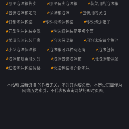
#
哪里泡沫箱售卖
#
哪里有卖泡沫箱
#
装菜用的泡沫箱
#
包装泡沫箱定制
#
保温箱泡沫
#
包装用的发泡
#
订制泡沫包装
#
珍珠棉泡沫包装
#
珍珠泡沫箱子
#
异型泡沫包装定做
#
泡沫纸包装是用哪个面
#
武汉泡沫包装厂家
#
泡沫保温箱
#
用泡沫箱做个鱼池
#
小型泡沫保温箱
#
泡沫箱可以种碗莲吗
#
泡沫包装
#
泡沫箱哪里能买到
#
泡沫包装泡沫箱
#
用泡沫箱做船
#
红酒泡沫包装价格
#
快递包装填充物泡沫
本站和 最新资讯 的作者无关，不对其内容负责。本历史页面谨为
网络历史索引，不代表被查询网站的即时页面。