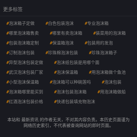
更多标签
#
泡沫箱子定做
#
白色包装泡沫
#
专业泡沫箱
#
哪里泡沫箱售卖
#
哪里有卖泡沫箱
#
装菜用的泡沫箱
#
包装泡沫箱定制
#
保温箱泡沫
#
包装用的发泡
#
订制泡沫包装
#
珍珠棉泡沫包装
#
珍珠泡沫箱子
#
异型泡沫包装定做
#
泡沫纸包装是用哪个面
#
武汉泡沫包装厂家
#
泡沫保温箱
#
用泡沫箱做个鱼池
#
小型泡沫保温箱
#
泡沫箱可以种碗莲吗
#
泡沫包装
#
泡沫箱哪里能买到
#
泡沫包装泡沫箱
#
用泡沫箱做船
#
红酒泡沫包装价格
#
快递包装填充物泡沫
本站和 最新资讯 的作者无关，不对其内容负责。本历史页面谨为
网络历史索引，不代表被查询网站的即时页面。