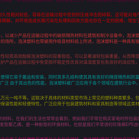
耐久性相对较低，容易在运输过程中受到挤压或冲击而碎裂，这可能对海
易降解，对环境造成长期污染在处理和回收方面也存在一定的困难，增加
料，以减少产品在运输过程中的破损隔热材料在建筑和制冷设备中，泡沫
音的场所，泡沫塑料也常被用作吸音材料综上所述，泡沫塑料是一种具有
特性轻质高效酚醛泡沫塑料的容重极低，可以显著减轻包装重量，从而降
保护产品在运输过程中免受损坏稳定性优良对温湿度变化有良好的适应性
性使得它易于搬运和安装，同时其多孔结构使其具有良好的隔音隔热和防
途广泛 由于其出色的性能，泡沫塑料被广泛应用于各个领域在建筑行业中
几万元一吨不等，这取决于具体的材料类型市场上常见的塑料种类繁多，
的保温性能和轻便特性，广泛应用于包装建筑材料和家具制造等领域这类
性的材料，在我们的生活也常常会看到，例如我们平常在购买家电时所包装
E为可发型聚乙烯，是一种新型的环保材料，也就是我们平常讲的珍珠棉EPE