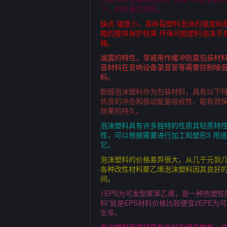
下，材料通过变形。
缺点 强度小，易碎裂塑料泡沫的强度和
箱的整体保护效果 环保问题塑料泡沫不
箱。
减震的特性，常被用作缓冲防震包装材
音材料在音响设备录音室等需要控制噪
料。
酚醛泡沫塑料作为包装材料，具有以下
优良的冲击和振动能量吸收性，能有效
效果的持久。
泡沫塑料具有许多独特的性质其轻质特
性，可以根据需要进行加工和塑形3 用
它。
泡沫塑料的价格差异很大，从几千元到
各种改性材料聚乙烯泡沫塑料因其良好
间。
1EPS为可发型聚苯乙烯，是一种热塑
料”就是EPS材料价格比较便宜2EP
生非。