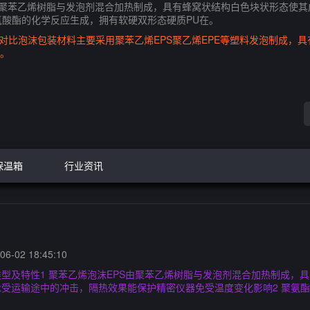
S由聚苯乙烯树脂与发泡剂混合加热制成，具有蜂窝状结构白色块状形态使
氰酸酯的化学反应生成，拥有软硬双形态硬质PU在。
对比泡沫包装材料主要采用聚苯乙烯EPS聚乙烯EPE等塑料发泡制成，
。
保温箱
行业资讯
6-02 18:45:10
型及特性1 聚苯乙烯泡沫EPS由聚苯乙烯树脂与发泡剂混合加热制成，
受运输途中的冲击，隔热效果能保护精密仪器免受温度变化影响2 聚氨酯