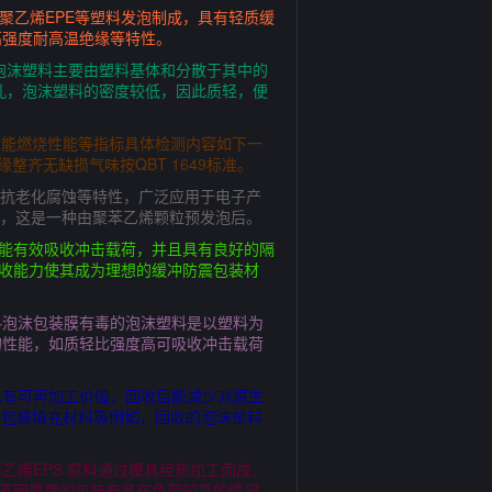
聚乙烯EPE等塑料发泡制成，具有轻质缓
高强度耐高温绝缘等特性。
泡沫塑料主要由塑料基体和分散于其中的
孔，泡沫塑料的密度较低，因此质轻，便
理性能燃烧性能等指标具体检测内容如下一
整齐无缺损气味按QBT 1649标准。
音抗老化腐蚀等特性，广泛应用于电子产
S，这是一种由聚苯乙烯颗粒预发泡后。
，能有效吸收冲击载荷，并且具有良好的隔
吸收能力使其成为理想的缓冲防震包装材
料泡沫包装膜有毒的泡沫塑料是以塑料为
的性能，如质轻比强度高可吸收冲击载荷
具有可再加工价值，回收后能减少对原生
料包装填充材料等例如，回收的泡沫塑料
烯EPS 原料通过模具经热加工而成，
状不同厚度的包装产品在负荷较高的情况