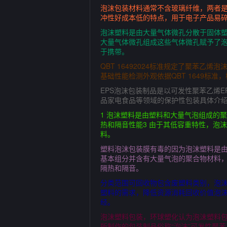
泡沫包装材料通常不含玻璃纤维，两者是
冲性好成本低的特点，用于电子产品易
泡沫塑料是由大量气体微孔分散于固体塑
大量气体微孔组成这些气体微孔赋予了泡
于携带。
QBT 16492024标准规定了聚苯
基础性能检测外观依据QBT 1649标
EPS泡沫包装制品是以可发性聚苯乙烯
品家电食品等领域的保护性包装具体介绍
1 泡沫塑料是由塑料和大量气泡组成的
热和隔音性能3 由于其低容重特性，泡
料。
塑料泡沫包装膜有毒的因为泡沫塑料是
基本组分并含有大量气泡的聚合物材料
隔热和隔音。
分类范围可回收物包含废塑料类别，泡
塑料的需求，降低资源消耗回收价值泡沫
经。
泡沫塑料包装，环球塑化认为泡沫塑料包
所制作的包装制品俗称“泡沫”可发性聚