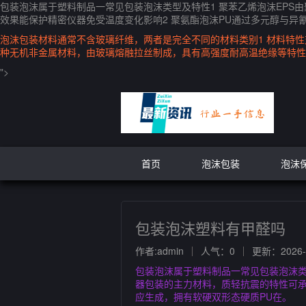
包装泡沫属于塑料制品一常见包装泡沫类型及特性1 聚苯乙烯泡沫EP
效果能保护精密仪器免受温度变化影响2 聚氨酯泡沫PU通过多元醇与异
泡沫包装材料通常不含玻璃纤维，两者是完全不同的材料类别1 材料特性
种无机非金属材料，由玻璃熔融拉丝制成，具有高强度耐高温绝缘等特性
">
首页
泡沫包装
泡沫
包装泡沫塑料有甲醛吗
作者:admin
人气：0
更新：2026-0
包装泡沫属于塑料制品一常见包装泡沫类
器包装的主力材料，质轻抗震的特性可承
应生成，拥有软硬双形态硬质PU在。