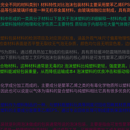
完全不同的材料类别1 材料特性对比泡沫包装材料主要采用聚苯乙烯EPS
碎品等包装玻璃纤维是一种无机非金属材料，由玻璃熔融拉丝制成，具有
料中形成的一类高分子材料以下是关于泡沫塑料的详细解释一材料构成 
沫塑料独特的物理和化学性质二主要特性 质轻由于内部存在大量气体微
乙烯泡沫塑料包装材料的检测项目及对应测试标准，涵盖外观气味尺寸偏差物
准，检查材料表面是否平整无裂纹无气泡无杂质，颜色均匀且无明显色差，边缘
EPS为原料，通过模具热加工制成的包装材料，具有质轻缓冲防震隔热隔
如下原料与成型工艺EPS泡沫包装制品的核心原料是可发性聚苯乙烯EP
聚合物材料，这种材料通常是无毒的2 泡沫塑料比纯塑料更轻，强度更高
沫塑料能减轻包装重量，从而降低运输成本4 泡沫塑料的优良冲击和振动
由化学成分加工而成的，主要成分是聚苯乙烯之类的有毒化学物质所以塑
，因此也可以说是以气体为填料的复合塑料与纯塑料相比它具有很多优良
沫塑料作为塑料制品的一种，与塑料瓶塑料玩具等同属可回收范畴其材质
塑料的主要成分是聚苯乙烯EPS，通过专业回收处理可制成建筑保温材
装就是利用泡沫做成的包装通常所说的泡沫包装，主要是指由可发性聚苯乙
苯乙烯是一种理想的包装材料，通过成型工艺，可根据需要加工成各种形