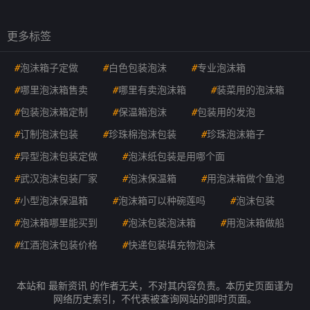
更多标签
#
泡沫箱子定做
#
白色包装泡沫
#
专业泡沫箱
#
哪里泡沫箱售卖
#
哪里有卖泡沫箱
#
装菜用的泡沫箱
#
包装泡沫箱定制
#
保温箱泡沫
#
包装用的发泡
#
订制泡沫包装
#
珍珠棉泡沫包装
#
珍珠泡沫箱子
#
异型泡沫包装定做
#
泡沫纸包装是用哪个面
#
武汉泡沫包装厂家
#
泡沫保温箱
#
用泡沫箱做个鱼池
#
小型泡沫保温箱
#
泡沫箱可以种碗莲吗
#
泡沫包装
#
泡沫箱哪里能买到
#
泡沫包装泡沫箱
#
用泡沫箱做船
#
红酒泡沫包装价格
#
快递包装填充物泡沫
本站和 最新资讯 的作者无关，不对其内容负责。本历史页面谨为
网络历史索引，不代表被查询网站的即时页面。