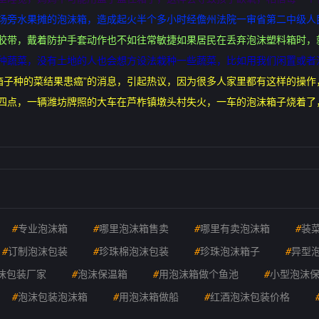
市场旁水果摊的泡沫箱，造成起火半个多小时经儋州法院一审省第二中级人
的胶带，戴着防护手套动作也不如往常敏捷如果居民在丢弃泡沫塑料箱时，
栽种蔬菜，没有土地的人也会想方设法栽种一些蔬菜，比如用我们闲置或者
泡沫箱子种的菜结果患癌”的消息，引起热议，因为很多人家里都有这样的操
晨四点，一辆潍坊牌照的大车在芦柞镇墩头村失火，一车的泡沫箱子烧着了
#
专业泡沫箱
#
哪里泡沫箱售卖
#
哪里有卖泡沫箱
#
装
#
订制泡沫包装
#
珍珠棉泡沫包装
#
珍珠泡沫箱子
#
异型
沫包装厂家
#
泡沫保温箱
#
用泡沫箱做个鱼池
#
小型泡沫
#
泡沫包装泡沫箱
#
用泡沫箱做船
#
红酒泡沫包装价格