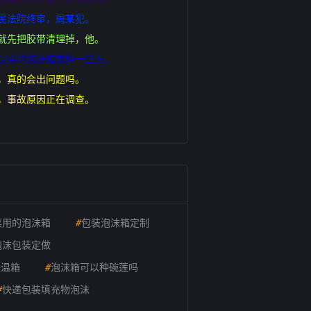
民法院终审，周某犯。
就先把胶带清理掉，他。
没用的泡沫箱栽种一些方。
作，真的会出问题吗。
，事故原因正在调查。
菜用的泡沫箱
#
包装泡沫箱定制
泡沫包装定做
保温箱
#
泡沫箱可以种碗莲吗
#
快递包装填充物泡沫