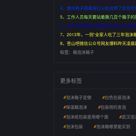
4、儋州男子周某用打火机点燃了农贸
5、工作人员每天要站着撕几百个箱子
6、这个季节是有土地的自己在土地上
7、2013年，一则“全家人吃了三年
8、苍山吧微信公众号网友爆料昨天凌
标签：
箱泡沫箱子
更多标签
#
泡沫箱子定做
#
白色包装泡沫
#
保温箱泡沫
#
包装用的发泡
#
泡沫纸包装是用哪个面
#
武汉泡
#
泡沫包装
#
泡沫箱哪里能买到