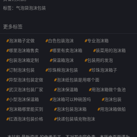
标签：
气泡袋泡沫包装
更多标签
#
泡沫箱子定做
#
白色包装泡沫
#
专业泡沫箱
#
哪里泡沫箱售卖
#
哪里有卖泡沫箱
#
装菜用的泡沫箱
#
包装泡沫箱定制
#
保温箱泡沫
#
包装用的发泡
#
订制泡沫包装
#
珍珠棉泡沫包装
#
珍珠泡沫箱子
#
异型泡沫包装定做
#
泡沫纸包装是用哪个面
#
武汉泡沫包装厂家
#
泡沫保温箱
#
用泡沫箱做个鱼池
#
小型泡沫保温箱
#
泡沫箱可以种碗莲吗
#
泡沫包装
#
泡沫箱哪里能买到
#
泡沫包装泡沫箱
#
用泡沫箱做船
#
红酒泡沫包装价格
#
快递包装填充物泡沫
本站和 最新资讯 的作者无关，不对其内容负责。本历史页面谨为