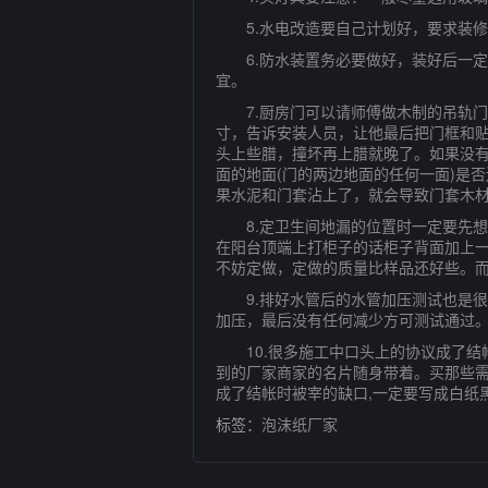
5.水电改造要自己计划好，要求装修
6.防水装置务必要做好，装好后一定要
宜。
7.厨房门可以请师傅做木制的吊轨门
寸，告诉安装人员，让他最后把门框和
头上些腊，撞坏再上腊就晚了。如果没
面的地面(门的两边地面的任何一面)是
果水泥和门套沾上了，就会导致门套木
8.定卫生间地漏的位置时一定要先想
在阳台顶端上打柜子的话柜子背面加上
不妨定做，定做的质量比样品还好些。
9.排好水管后的水管加压测试也是很重
加压，最后没有任何减少方可测试通过
10.很多施工中口头上的协议成了结帐
到的厂家商家的名片随身带着。买那些需
成了结帐时被宰的缺口,一定要写成白纸
标签：
泡沫纸厂家