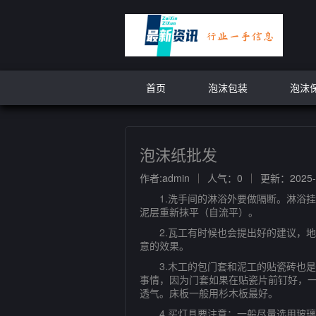
首页
泡沫包装
泡沫
泡沫纸批发
作者:admin
人气：0
更新：2025-0
1.洗手间的淋浴外要做隔断。淋浴挂
泥层重新抹平（自流平）。
2.瓦工有时候也会提出好的建议，地
意的效果。
3.木工的包门套和泥工的贴瓷砖也是
事情，因为门套如果在贴瓷片前钉好，一
透气。床板一般用杉木板最好。
4.买灯具要注意：一般尽量选用玻璃