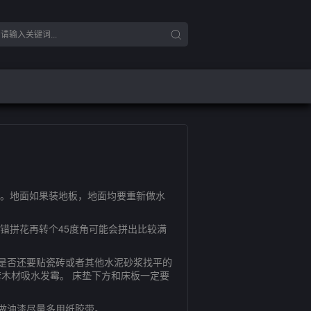
。地面如果装地板，地面均要重新做水
错拼花再转个45度角可能会拼出比较满
是否还要贴瓷砖或者其他水泥砂浆找平的
木材吸水发霉。 床垫下方和床板一定要
做油漆尽量多用纸胶带。