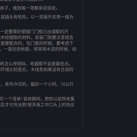
房子，做到每一项都亲自验收。
,拔插头有危险。以一双级开关带一插为
一定要算好塑钢门门框凸出墙壁的尺
选木纹细致的材料。安装门锁要注意锁舌
也是要配合的，包门套的时候，要考虑下
好，一直包到地面，将来用水泥的时候，如
砖怎么样倾斜，地漏都不会是最低点。
的环境比较恶劣。木线条如果没有合适的
，条件许可的，最好一个小时。10公斤
一个清单! 装修期间，把你以前所收集
后才付完全款!很多施工中口头上的协议