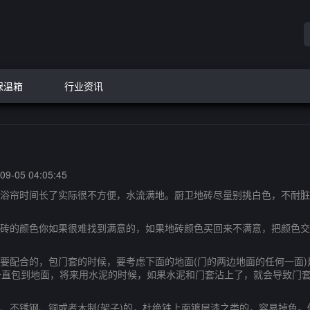
保温箱
行业资讯
9-05 04:05:45
浴帘时间长了实际很不方便，水流满地。厨卫地砖尽量别挑白色，不耐脏
砖的颜色你如果很难找到满意的，如果地砖颜色买回来不满意，把颜色交
要配合的，包门套的时候，要考虑下面的地面(门的两边地面的任何一面)
直包到地面，将来用水泥的时候，如果水泥和门套沾上了，就会导致门套
、不锈钢、铜或者木制(架子)的，杜绝铁上面镀层漆之类的，容易掉色。