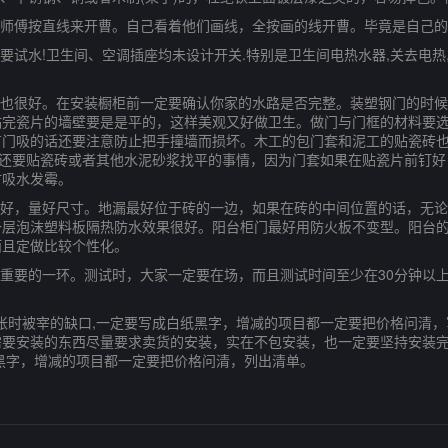
师傅按直线来开曹。自己看着他们画线，全按画的线开曹。毕竟是自己的
试水!卫生间、空调插座均未设计开关.特别是卫生间电热水器,关去电热
也很好。在安装橱柜前一定要确认你家的水路是否完整。装塑钢门的时候
贴完瓷片的墙壁要是是平的，这样美观又好做卫生。做门与门框的材料要
有门吸的话还要注意防止把手撞墙而损坏。木工的包门套和泥工的贴瓷砖
否还要贴瓷砖或者其他水泥砂浆找平的事情，因为门套如果在贴瓷片前钉
材吸水发霉。
好，量好尺寸。地漏最好位于砖的一边，如果在砖的中间位置的话，无论
一层泡沫塑料板隔热防水效果很好。阳台柜门最好用防火板不变型。阳台
而且定做比较个性化。
要的一环。测试时，大家一定要在场，而且测试时间至少在30分钟以上
。
时被宰的缺口,一定要写成白纸黑字，增减的项目都一定要把价格问清，写
要安装的东西尽量要求卖货的安装，实在不包安装，也一定要坚持安装完
黑字，增减的项目都一定要把价格问清，列出清单。