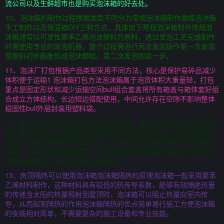
流公司以及生鲜超市也是购买泡沫箱的好去处。
10、泡沫箱的制作过程根据类型不同分为常规泡沫箱制作微缩泡沫箱
手工制作以及保温箱DIY三种方式，具体如下常规泡沫箱制作常规泡
沫箱通常以可发性聚苯乙烯泡沫塑料为原料，通过发泡工艺完成制作
时需使用专业的发泡机器，整个过程需进行两次发泡操作第一次发泡
使原料初步膨胀形成泡沫颗粒，第二次发泡则进一步。
11、泡沫厂打包根据产品类型采用不同方法，核心是保护易碎品减少
体积便于运输1 泡沫箱打包方法泡沫箱属于泡货体积大重量轻，打包
重点是固定形状和减少运输空间bull组合套盖将所有箱盖与箱体套好组
合成立方体结构，长边短边搭配使用，中间允许存在空隙不影响整体
稳固性bull外层封装用塑料袋。
12、应用广泛泡沫箱因其优良的保温性能，被广泛应用于各个领域例
如，在海产品冷冻蔬菜保鲜保温箱冷库冷藏车等方面，泡沫箱都是不
可缺少的保温保鲜材料综上所述，泡沫箱在冬天确实具有一定的防冻
效果，能够为内部物品提供一定的保温作用但需要注意的是，其防冻
效果是有限的，不能完全替代专业的。
13、房顶隔热可以使用泡沫箱泡沫箱隔热的原理泡沫箱一般采用聚苯
乙烯材料制作，这种材料具有较低的热传导系数，能够有效隔绝热量
的传递当太阳的热量照射到屋顶时，泡沫箱可以阻止热量向室内传
导，从而起到隔热的作用泡沫箱隔热的优点简单易行施工方便泡沫箱
的安装相对简单，不需要复杂的施工设备和专业技能。