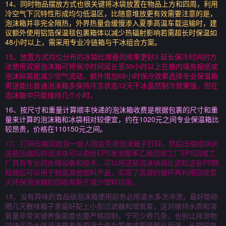
14、同时物品摆放方式也很关键将冰袋放置在物品上方和四周，利用
冷空气下沉特性形成均匀低温区，比随意堆放更有效需要注意的是，
泡沫箱并非完全隔热，外界热量会缓慢渗入夏季高温车载运输时，建
议额外使用铝箔保温毯包裹箱体以减少热辐射影响若需超长时保温如
48小时以上，需采用专业冷链箱与干冰组合方案。
15、放置方式均匀分布的冰袋比堆叠的效果更好3 延长保冷时间的方
法使用双层泡沫箱可将保冷时间延长至30小时以上在箱内填充报纸或
泡沫碎屑能减少空气流动，额外增加68小时保冷效果选择专业保温箱
寄送能比普通泡沫箱多保持冷冻状态12天干冰虽然制冷效果强，但在
泡沫箱中只能维持几个小时。
16、按尺寸和重量计算顺丰快递的泡沫箱收费是根据包裹的尺寸和重
量来计算的泡沫箱和冰袋相对较便宜，约在1020元之间专业保温箱比
较昂贵，价格在110150元之间。
17、打碎压缩回收另一些人则会先将泡沫箱子打碎，然后压缩成块状
这些压缩后的泡沫块可以卖给EPS发泡聚苯乙烯回收工厂EPS回收工
厂具有专业的处理设备和技术，可以将这些泡沫块熔化造粒这些PS颗
粒随后可以用于制造其他塑料产品，实现了资源的循环再利用回收意
义环保泡沫箱的回收有助于减少塑料垃圾。
18、没有异味的食品级泡沫箱使用前务必用清水多次冲洗，最好能晾
晒几天散味箱子里最好配上小型过滤器和增氧泵，这对维持水质和溶
氧量非常关键养鱼密度也要严格控制，宁可少养几条，也别让排泄物
过快污染水体泡沫箱养鱼更适合作为暂养或繁殖孵化用途，长期饲养