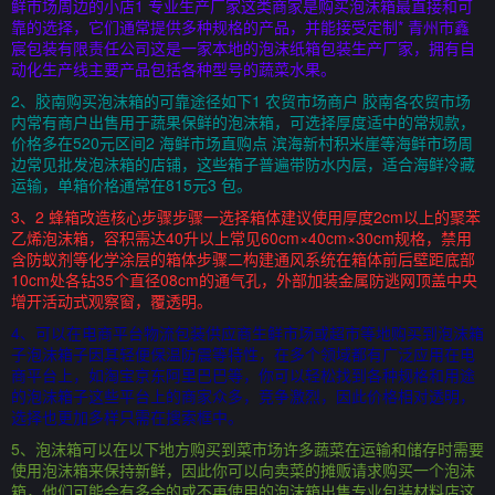
鲜市场周边的小店1 专业生产厂家这类商家是购买泡沫箱最直接和可
靠的选择，它们通常提供多种规格的产品，并能接受定制* 青州市鑫
宸包装有限责任公司这是一家本地的泡沫纸箱包装生产厂家，拥有自
动化生产线主要产品包括各种型号的蔬菜水果。
2、胶南购买泡沫箱的可靠途径如下1 农贸市场商户 胶南各农贸市场
内常有商户出售用于蔬果保鲜的泡沫箱，可选择厚度适中的常规款，
价格多在520元区间2 海鲜市场直购点 滨海新村积米崖等海鲜市场周
边常见批发泡沫箱的店铺，这些箱子普遍带防水内层，适合海鲜冷藏
运输，单箱价格通常在815元3 包。
3、2 蜂箱改造核心步骤步骤一选择箱体建议使用厚度2cm以上的聚苯
乙烯泡沫箱，容积需达40升以上常见60cm×40cm×30cm规格，禁用
含防蚁剂等化学涂层的箱体步骤二构建通风系统在箱体前后壁距底部
10cm处各钻35个直径08cm的通气孔，外部加装金属防逃网顶盖中央
增开活动式观察窗，覆透明。
4、可以在电商平台物流包装供应商生鲜市场或超市等地购买到泡沫箱
子泡沫箱子因其轻便保温防震等特性，在多个领域都有广泛应用在电
商平台上，如淘宝京东阿里巴巴等，你可以轻松找到各种规格和用途
的泡沫箱子这些平台上的商家众多，竞争激烈，因此价格相对透明，
选择也更加多样只需在搜索框中。
5、泡沫箱可以在以下地方购买到菜市场许多蔬菜在运输和储存时需要
使用泡沫箱来保持新鲜，因此你可以向卖菜的摊贩请求购买一个泡沫
箱，他们可能会有多余的或不再使用的泡沫箱出售专业包装材料店这