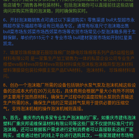
些店铺专门销售各种包装材料，包括泡沫箱你可以直接前往这些店铺
询问并购买所需的泡沫箱，同时确保购买时。
6、开封泡沫箱销售点可通过以下渠道购买1 零售渠道 bull大型超市永
辉超市家乐福超市等设有日用品专区，通常有标准尺寸泡沫箱出售
bull菜市场东郊菜市场西郊菜市场等农贸市场常见小型泡沫箱多用于生
鲜保鲜，单价约515元个 2 专业市场 bull建材家居市场如开封红星美
凯龙。
7、塘厦珍珠棉塘厦石鼓珍珠棉厂防静电珍珠棉等系列产品5益程包装
材料有限公司 是一家集生产加工销售为一体的私营企业公司专业生产
橡塑eva板材eva异型材eva背胶材料填充泡沫板泡沫箱异型泡沫材料
塑料薄膜袋包装拉伸膜主营产品EVA材料， 泡沫材料， 珍珠棉材料请
问。
8、创办一个泡沫箱厂所需的设备包括锅炉水泵气泵及泡沫机械这些设
备的总成本大约在20万元左右，具体费用会根据产量大小有所不同锅
炉主要用于加热原材料，确保生产过程中的温度控制水泵则负责输送
生产所需的水，确保生产线的正常运转气泵用于提供必要的压缩空
气，支持泡沫机械的操作泡沫机械则直接。
9、首先，重庆市内有多家专业生产泡沫箱的厂家，如重庆市建伟泡沫
塑料厂重庆邦诺维保温材料有限公司等这些厂家不仅提供标准尺寸的
泡沫箱，还可以根据客户需求进行定制消费者可以直接联系这些厂家
购买，或者通过他们的线上平台进行选购其次，一些家居建材市场物