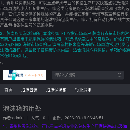
1、青州购买泡沫箱，可以重点考虑专业的包装生产厂家快递点以及海鲜
市场周边的小店1 专业生产厂家这类商家是购买泡沫箱最直接和可靠的选
择，它们通常提供多种规格的产品，并能接受定制* 青州市鑫宸包装有限
责任公司这是一家本地的泡沫纸箱包装生产厂家，拥有自动化生产线主要
产品包括各种型号的蔬菜水果。
2、胶南购买泡沫箱的可靠途径如下1 农贸市场商户 胶南各农贸市场内常
有商户出售用于蔬果保鲜的泡沫箱，可选择厚度适中的常规款，价格多在
520元区间2 海鲜市场直购点 滨海新村积米崖等海鲜市场周边常见批发泡
沫箱的店铺，这些箱子普遍带防水内层，适合海鲜冷藏运输，单箱价格通
常在815元3 包。
">
首页
泡沫包装
泡沫保温箱
行业资讯
泡沫箱的用处
作者:admin
人气：0
更新：2026-03-19 06:46:51
1、青州购买泡沫箱，可以重点考虑专业的包装生产厂家快递点以及海