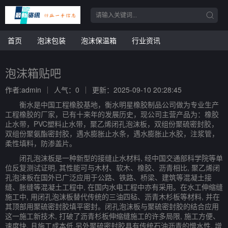
首页
泡沫包装
泡沫保温箱
行业资讯
泡沫箱贴吧
作者:admin
人气：0
更新：2025-09-10 20:28:45
衡水是中国工程橡胶基地，衡水明星橡胶制品公司做为专业生产
工程橡胶的厂家，已有十来年的发展历史，现公司主营产品为：橡胶
止水带，PVC塑料止水带，聚乙烯闭孔泡沫板，双组份聚硫密封胶，
双组份聚氨酯密封胶，遇水膨胀止水条，遇水膨胀止水胶，注浆管，
柔性填料，防渗盖片。
闭孔泡沫板是一种新型的接缝止水材料, 经中国交通部科学院等单
位反复测试证明, 其性能可与木材、软木、橡胶、沥青相比, 聚乙烯闭
孔泡沫板在国外已广泛应用于公路、铁路、桥梁、建筑等混凝土接
缝、胀缝等混凝土工程中, 在国内水电工程中亦有采用。在水工伸缩缝
施工中, 用闭孔泡沫板替代传统的三油四毡、沥青木杉板等材料, 并在
其顶部用聚硫密封胶填平密封。闭孔泡沫板与聚硫密封胶的结合应用
这一施工新技术, 打破了沥青杉板伸缩缝施工的许多局限, 施工方便、
速度快, 且施工成本低,另外聚硫密封胶具有传统石油沥青的憎水性, 增