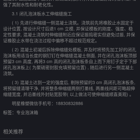
强了其耐水性和耐老化性。
3.1 闭孔泡沫板水工伸缩缝施工
( 1) 先进行伸缩缝一侧混凝土浇筑。浇筑前先将橡胶止水固定于
设计位置, 按设计尺寸后退1 cm 立模, 并保证模板的刚度、强度、稳
定性要求, 混凝土浇筑时伸缩缝附近应保证振捣密实但避免过振, 并保
证橡胶止水带在浇注过程中偏移不超过规范规定。
( 2) 混凝土初凝后拆除伸缩缝处模板, 并及时将预先加工好的闭孔
泡沫板用适当长度的钢钉钉在伸缩缝混凝土侧面, 并在闭孔泡沫板顶部
预留3 cm 高度, 再将3 cm 高的闭孔泡沫板条自上而下用钉子定于下部
闭孔泡沫板上( 为聚硫密封胶充填预留位置) , 随后进行另一侧混凝土
浇筑。
( 3) 混凝土达到一定的强度后, 剔除预留的3 cm 高闭孔泡沫板条,
将预留缝清理干净, 并将整条伸缩缝两侧打墨线, 两墨线间距可略超伸
缩缝宽度, 并沿墨线外封贴宽胶带( 以上做法可使伸缩缝顺直美观) 。
明星橡塑微信手机号：18830832886
标签：
专业泡沫箱
相关推荐